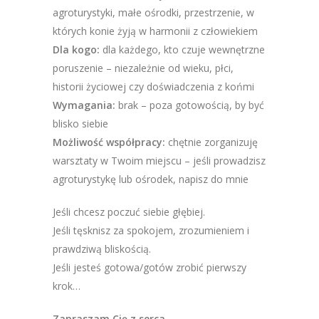
agroturystyki, małe ośrodki, przestrzenie, w
których konie żyją w harmonii z człowiekiem
Dla kogo:
dla każdego, kto czuje wewnętrzne
poruszenie – niezależnie od wieku, płci,
historii życiowej czy doświadczenia z końmi
Wymagania:
brak – poza gotowością, by być
blisko siebie
Możliwość współpracy:
chętnie zorganizuję
warsztaty w Twoim miejscu – jeśli prowadzisz
agroturystykę lub ośrodek, napisz do mnie
Jeśli chcesz poczuć siebie głębiej.
Jeśli tęsknisz za spokojem, zrozumieniem i
prawdziwą bliskością.
Jeśli jesteś gotowa/gotów zrobić pierwszy
krok…
Zapraszam Cię z serca.